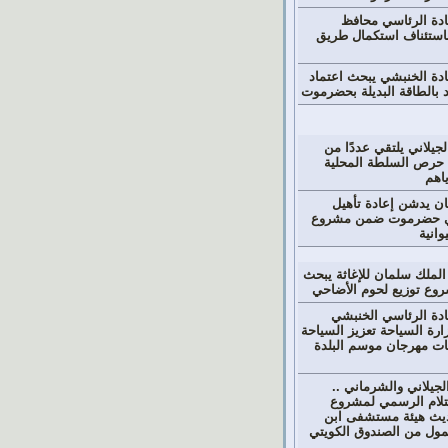
دة الرئاسي محافظ
ستئناف استكمال طريق
دة الخنبشي يبحث اعتماد
 بالطاقة البديلة بحضرموت
جيلاني يلتقي عددًا من
 حرص السلطة المحلية
اهم
ن يدشن إعادة تأهيل
في حضرموت ضمن مشروع
وانية
ملك سلمان للإغاثة يبحث
شروع توزيع لحوم الأضاحي
دة الرئاسي الخنبشي
رة السياحة تعزيز السياحة
ات مهرجان موسم البلدة
لجيلاني والشرماني ..
ستلام الرسمي لمشروع
ديث هيئة مستشفى ابن
ممول من الصندوق الكويتي