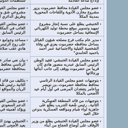
((72)) ساعة القادمة
للمنظمات الدولي
عضو مجلس القيادة محافظ حضرموت يزور
عضو مجلس القيا
مشروع مخازن الأدوية واللقاحات المحورية
مشروعي شق وسفل
بمدينة المكلا
وطريق الدائري ا
الخنبشي يطلع على نسبة إنجاز مشروع
عضو مجلس القيا
تمهيد وتسوير موقع محطة توليد الكهربائي
الغائب في المكل
الإسعافية بساحل حضرموت
الرئيس السابق ع
مدير عام مكتب فرع مصلحه شؤون القبائل
مساجد وجوامع ح
بساحل محافظه حضرموت يعزي في وفاة
على روح الرئيس 
الشخصية القبلية والاجتماعية عمر أحمد
هادي عقب صلاة 
باحميد الحامدي*
عضو مجلس القيادة الخنبشي: فقيد الوطن
بيان نعي صادر 
الرئيس السابق عبدربه منصور هادي كان
الرئاسي محافظ 
قريبا من حضرموت ووقف إلى جانب أبنائها
بمحافظة حضرم
ورجالاتها
بتوجيهات عضو مجلس القيادة الرئاسي
بتكليف من قائد 
محافظ محافظة حضرموت..بن نويصر
الثانية..رئيس شُع
وباعامر يتفقدان المرضى في أول أيام عيد
الريان والمواقع ال
الأضحى بالمكلا
بتوجيهات من قائد المنطقة العسكرية
عضو مجلس القيا
الثانية.. رئيس شُعبة التدريب يطّلع على
الدعم السعودي ا
جاهزية لواء شبام ومواقعه العسكرية بدوعن
ويؤكد أهميته في 
خلال العيد
عضو مجلس القيادة الخنبشي يطلع من وزير
الخنبشي يهنئ ال
الأوقاف على أوضاع الحجاج من أبناء
بعيد الأضحى الم