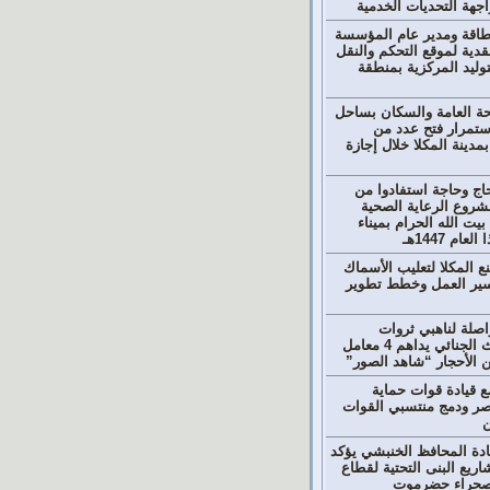
جهة التحديات الخدمية
الطاقة ومدير عام المؤسسة
قدية لموقع التحكم والنقل
وليد المركزية بمنطقة
ة العامة والسكان بساحل
تمرار فتح عدد من
مدينة المكلا خلال إجازة
 آلاف حاج وحاجة استفادوا من
مشروع الرعاية الصحية
يت الله الحرام بميناء
ام 1447هـ
 المكلا لتعليب الأسماك
سير العمل وخطط تطوير
اصلة لناهبي ثروات
حضرموت.. البحث الجنائي يداهم 4 معامل
ين الأحجار “شاهد الصور”
 قيادة قوات حماية
ر ودمج منتسبي القوات
ن
دة المحافظ الخنبشي يؤكد
ريع البنى التحتية لقطاع
وصحراء حضرموت