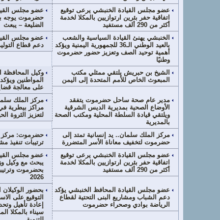
عضو مجلس القيادة الخنبشي يرعى توقيع
عضو مجلس القيا
اتفاقية حفر بئرين ارتوازيين بالمكلا لخدمة
حضرموت يوجه با
أكثر من 290 ألف مستفيد
الضليعة – يبعث
الخنبشي يهنئ القيادة السياسية والشعب
عضو مجلس القيا
بالعيد الوطني الـ36 للجمهورية اليمنية ويؤكد
دعم قطاع التوليد
أهمية توحيد الصف وتعزيز حضور حضرموت
وطنيًا
الشيخ بن حبريش يلتقي ممثلي مكتب
وكيل المحافظة ال
المبعوث الخاص للأمم المتحدة إلى اليمن
المواطنين ويؤكد
على معالجة قضاي
مدير عام صحة ساحل حضرموت يتفقد
مركز الملك سلما
الأوضاع الصحية بمديرية الديس الشرقية
مراكز بيطرية 
ويلتقي قيادة السلطة المحلية ومكتب الصحة
لتعزيز الثروة الحي
بالمديرية
مركز الملك سلمان.. يد إنسانية تمتد إلى
حضرموت: مركز ال
حضرموت لتخفيف معاناة الأسر المتضررة
ترتيبات تنفيذ م
عضو مجلس القيادة الخنبشي يرعى توقيع
عضو مجلس القيا
اتفاقية حفر بئرين ارتوازيين بالمكلا لخدمة
يبحث مع وكيل وزا
أكثر من 290 ألف مستفيد
بحضرموت وترتيب
2026
عضو مجلس القيادة المحافظ الخنبشي يؤكد
بحضور الوكيلان ا
دعم الشباب ومشاريع البنى التحتية لقطاع
التوقيع على الا
الرياضة بوادي وصحراء حضرموت
إعادة تأهيل وتح
سيناء بالمكلا ال
للتنمية