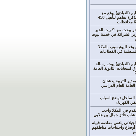
ليم (العبادي) يوقع مع
مؤسسة العون مذكرة تفاهم لتأهيل 450
ر يبحث مع “كويت الخير
زيز الشراكة في خدمة بيوت
وفد اليونيسيف بالمكلا
المنظمة في القطاعات
عليم (العبادي) يوجه رسالة
 امتحانات الثانوية العامة
دير التربية يدشنان
 العامة للعام الدراسي
الساحل توضح اسباب
ي الكهرباء
يقدم في المكلا واجب
لشاب فائز جمال بن هلابي
جيلاني يلتقي مقادمة قبيلة
أوضاع واحتياجات مناطقهم
ع