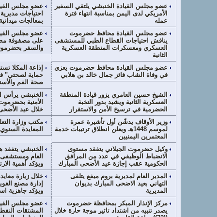
عضو مجلس القيادة الخنبشي يلتقي السفير
عضو مجلس القي
الأمريكي لدى اليمن بمناسبة انتهاء فترة
احتياجات مديرية
عمله
بمعالجات ميدانية
عضو مجلس القيادة محافظ حضرموت
عضو مجلس القيا
يناقش احتياجات القطاع الطبي للمستشفى
على مصفوفة مطا
العسكري ومعسكرات المنطقة العسكرية
والسفر بحضرمو
الثانية
عضو مجلس القيادة محافظ حضرموت يعزي
إذاعة المكلا ت
في وفاة الشاب فائز جمال خالد بن هلابي
حماية لصحتي" في
صحة الفم والأسن
الشيخ حسين العامري يزور قيادة المنطقة
الخنبشي يرأس الا
العسكرية الثانية ويشيد بدور النخبة
الأمنية بحضرموت 
الحضرمية في ترسيخ الأمن والاستقرار
خلال عيد الأضحى
وزير الأوقاف يدشّن أول تأشيرة عمرة
مكتب وزارة التعل
لموسم 1448هـ ويعلن انطلاق ترتيبات خدمة
المعايدة السنوي
المعتمرين اليمنيين
وكيل حضرموت الجيلاني يتفقد مستوى
الخنبشي يتفقد ه
الانضباط الوظيفي في عدد من المرافق
العام ومستشفى ا
الحكومية عقب إجازة عيد الأضحى المبارك
ويؤكد أهمية الار
المدير العام لمديرية بروم ميفع يتلقى
خلال زيارة معاي
التهاني بعيد الاضحى المبارك بديوان
إدارة مصنع الغوي
المديرية
ويؤكد جاهزية اس
مركز الإنذار المبكر بمحافظة حضرموت
عضو مجلس القيا
يصدر تنبيه من اشتداد تاثير موجة حارة خلال
المشتقات النفطي