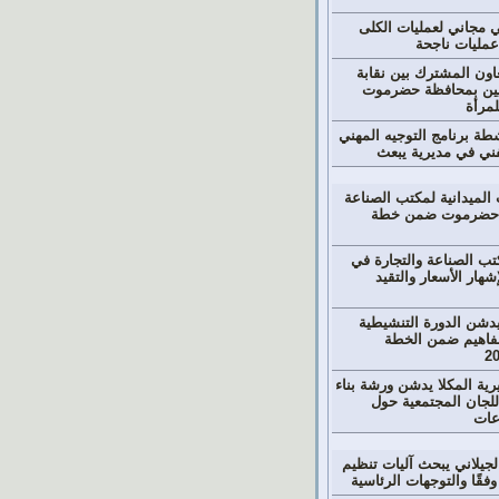
مجاني لعمليات الكلى
اون المشترك بين نقابة
نيين بمحافظة حضرموت
لمرأة
طة برنامج التوجيه المهني
لفني في مديرية يبعث
 الميدانية لمكتب الصناعة
ل حضرموت ضمن خطة
تب الصناعة والتجارة في
شهار الأسعار والتقيد
 يدشن الدورة التنشيطية
لمفاهيم ضمن الخطة
يرية المكلا يدشن ورشة بناء
لجان المجتمعية حول
عات
جيلاني يبحث آليات تنظيم
وفقًا والتوجهات الرئاسية