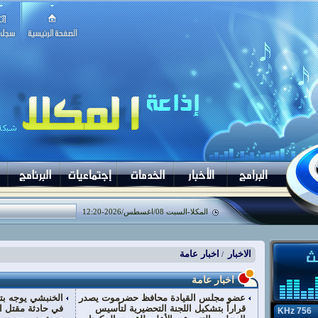
المكلا-
السبت 08/اغسطس/2026
-
12:20
الاخبار
اخبار عامة
/
اخبار عامة
عضو مجلس القيادة محافظ حضرموت يصدر
الخنبشي يوجه بت
قراراً بتشكيل اللجنة التحضيرية لتأسيس
في حادثة مقتل ا
756 KHz