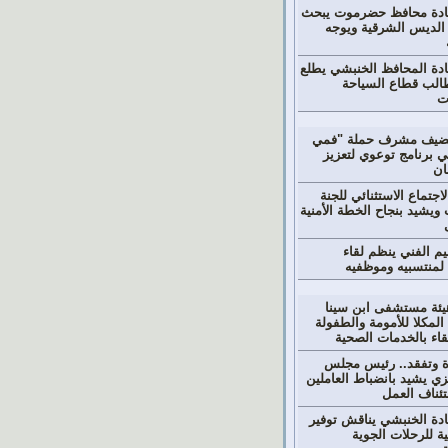
ادة محافظ حضرموت يبحث
 الديس الشرقية ويوجه
دة المحافظ الخنبشي يطلع
لب قطاع السياحة
ت
ستضيف مشرف حملة "فمي
 برنامج توعوي لتعزيز
ان
جتماع الاستثنائي للجنة
ويشيد بنجاح الخطة الأمنية
يم الفني ينظم لقاء
 لمنتسبيه وموظفيه
يئة مستشفى ابن سينا
لمكلا للأمومة والطفولة
تقاء بالخدمات الصحية
دة وتفقد.. رئيس مجلس
زي يشيد بانضباط العاملين
تئناف العمل
دة الخنبشي يناقش توفير
ة للرحلات الجوية