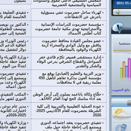
المجلس التنسيقي الأعلى للقوى والمكونات
بسيئون
95.4 MH
السياسية والمجتمعية الحضرمية
كهرباء ساحل حضرموت تنفي مسؤولية
تنفيذي الضليعة يع
باجرش عن الانقطاعات
الخامسة للعام 2026 م
مؤسسة حضرموت للدراسات الإنسانية
الدكتور بن نويص
والاستراتيجية تهدي مكتبة جامعة حضرموت
يونيسف للطفولة
كتاب أطلس الأسماك
الصحية إلى حض
عضو مجلس القيادة محافظ حضرموت
رئيس الوزراء وزي
 مستعمينا
يناقش مع وكيل الوادي والصحراء أزمة
الكهرباء والوقود بالمحافظة
دولار لتشغيل مح
إدارة مستشفى قصيعر تكرّم قائدي خفر
وزارة الكهرباء وا
السواحل والقطاع الشرقي بدرعي الوفاء
تنفيذ خطة عاجلة ل
والشكر والتقدير
ابتداءً من اليوم
وزير التربية والتعليم (العبادي) يوقع مع
تنفيذي حضرموت ي
مؤسسة العون مذكرة تفاهم لتأهيل 450
ويستمع إلى إحا
معلمة ريفية في 6 محافظات
الكهرباء وعدد م
جدول أعماله
نتائج التصويت
حجَّاج وكالة باناعمه يصلون إلى أرض الوطن
المكتب التنفيذي
بعد اداء مناسك الحج لهذا العام 1447ه‍..
الدوري لشهر ماي
عودة العملية التعليمية والتدريبية إلى كلية
مدير عام دوعن وم
الشرطة بحضرموت للعام الأكاديمي 2025-
اختبارات الثانوية
2026
2025-2026م
تنفيذي حضرموت يعقد اجتماعه الدوري
وزارة الكهرباء وا
ويستمع إلى إحاطة عاجلة حول ملف
تنفيذ خطة عاجلة ل