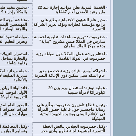
الخدمة المدنية تعلن مواعيد إجازة عبد 22
تدشين مخيم طبي 
مايو وعيد الأضحى لعام 1447هـ
بالمكلا وإجراء 9 عمليات ناجحة
مدير عام الشؤون الاجتماعية يطلع على
مناقشة أوجه التع
برامج مؤسسة قطرات وتؤكد تعزيز الشراكة
المهندسين اليم
التنموية
واللجنة الوطنية ل
حضرموت : توزيع مساعدات تعليمية لخمسة
مواصلة تنفيذ أنش
مدارس في المكلا ضمن مشروع “بداية”
وتعزيز التعليم ا
بدعم مركز الملك سلمان
اختتام ورشة عمل بالمكلا حول صياغة رؤية
استمرار النزولات
حضرموت في الدولة القادمة
والتجارة بساح
رقابية شاملة.
لشراكة أوسع.. قيادة رؤية تبحث مع مدير
حملة ميدانية لمك
عام المكلا سبل تمكين ذوي الإعاقة البصرية
مديرية الضليعه لإ
بالأنظمة
عملية نوعية: استئصال ورم يزن 20
قائد لواء الريان
كيلوغرامًا لامرأة ستينية
الأولى لتوحيد ا
التدريبية لعام 2026
رئيس قطاع تلفزيون حضرموت يطّلع على
المدير العام لمد
رسالة ماجستير حول فاعلية حضور المرأة
قدرات عضوات ال
في الإعلام اليمني ويشيد بالجهود البحثية
مهارات حل النزا
المبذولة
وكيل حضرموت الجيلاني يناقش الخطة
وكيل المحافظة ال
التنموية لمشروع لجنة تطوير وادي حجر
وتسليم الميازين 