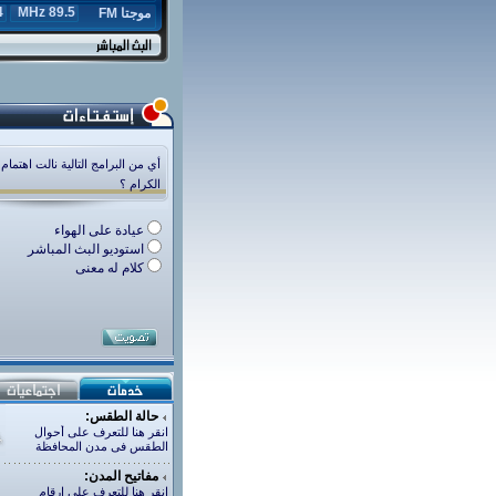
z
89.5 MHz
موجتا FM
أي من البرامج التالية نالت اهتمام
الكرام ؟
عيادة على الهواء
استوديو البث المباشر
كلام له معنى
حالة الطقس:
انقر هنا للتعرف على أحوال
الطقس فى مدن المحافظة
مفاتيح المدن:
انقر هنا للتعرف على ارقام