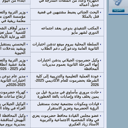
الكهرباء وعدد من الملفات المدرجة في
ابتداءً من اليوم
جدول أعماله
البحث الجنائي يضبط مشتبهين في قضية
وزير التربية والتع
قتل بالمكلا
معلمة ريفية في 6 محافظات
المكتب التنفيذي بدوعن يعقد اجتماعه
مدير أوقاف الشح
الدوري لشهر مايو
للتنمية” سبل تع
الله ورعاية الأيتام
السلطة المحلية ببروم ميفع تدشن اختبارات
البحسني يستقبل 
الثانوية العامة وتدعو إلى دعم الطلاب
ويشيد بتدخلات 
الحيوية
وكيل حضرموت الجيلاني يدشن اختبارات
وزير التربية والت
إنهاء المرحلة الثانوية بعموم مديريات
هامة عشية انطلاق
المحافظة
لعام 2025 - 2026
عودة العملية التعليمية والتدريبية إلى كلية
مدير عام دوعن وم
الشرطة بحضرموت للعام الأكاديمي 2025-
اختبارات الثانوية
2026
2025-2026م
حادث مروري مأساوي في مديرية غيل بن
كهرباء حضرموت 
يمين يخلف وفاة وإصابات بالغة الخطورة
ارتفاع ساعات طف
قيادات ومكونات مجتمعية تبحث مستقبل
الوكيل الجيلاني 
الرؤية الحضرمية وتعزيز الاستقرار
العزاء في وفاة ا
عضو مجلس القيادة محافظ حضرموت يعزي
وكيل المحافظة ال
في وفاة الشخصية الاجتماعية والتربوية
البهيش لمناقشة 
الأستاذ زياد العكبري
بمديرية بروم ميف