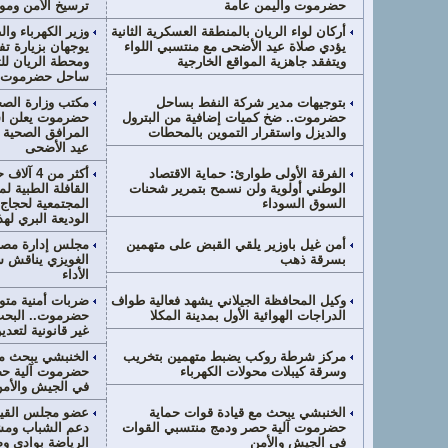
حضرموت واليمن عامة
ترسيخ الأمن وموا
أركان لواء الريان بالمنطقة العسكرية الثانية
وزير الكهرباء و
يؤدي صلاة عيد الأضحى مع منتسبي اللواء
يوجهان بزيارة تف
ويتفقد جاهزية المواقع الخارجية
ومحطة الريان للت
ساحل حضرموت
بتوجيهات مدير شركة النفط بساحل
مكتب وزارة الصح
حضرموت.. ضخ كميات إضافية من البترول
حضرموت يعلن اس
والديزل واستقرار التموين بالمحطات
المرافق الصحية ب
عيد الأضحى
الفرقة الأولى طوارئ: حماية الاقتصاد
أكثر من 4
الوطني أولوية ولن نسمح بتمرير شحنات
القافلة الطبية ل
السوق السوداء
المجتمعية لحجاج ب
الوديعة البري لهذا الع
أمن غيل باوزير يلقي القبض على متهمين
مجلس إدارة مصنع
بسرقة ذهب
الغويزي يناقش 
الأداء
وكيل المحافظة الجيلاني يشهد فعالية طواف
ضربات أمنية متو
الدراجات الهوائية الأول بمدينة المكلا
غير قانونية لتعد
مركز شرطة روكب يضبط متهمين بتخريب
الخنبشي يبحث مع
وسرقة كيبلات محولات الكهرباء
حضرموت آلية حص
في الجيش والأم
الخنبشي يبحث مع قيادة قوات حماية
عضو مجلس القيا
حضرموت آلية حصر ودمج منتسبي القوات
دعم الشباب ومشا
في الجيش والأمن
الرياضة بوادي 