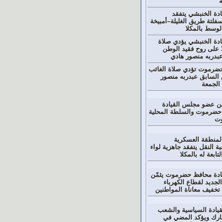
ة
دة الخنبشي يتفقد
تة طريق الغليلة–أمبيخة
لوسط بالمكلا
دة الخنبشي يؤدي صلاة
ا على روح فقيد الوطن
بدربه منصور هادي
ضرموت تؤدي صلاة الغائب
السابق عبدربه منصور
الجمعة
عن عضو مجلس القيادة
حضرموت والسلطة المحلية
وت
المنطقة العسكرية
بة النقل يتفقد جاهزية لواء
تابعة له بالمكلا
دة محافظ حضرموت يثمّن
لجديد لقطاع الكهرباء
تخفيف معاناة المواطنين
قيادة السياسية والشعب
بارك ويؤكد المضي في