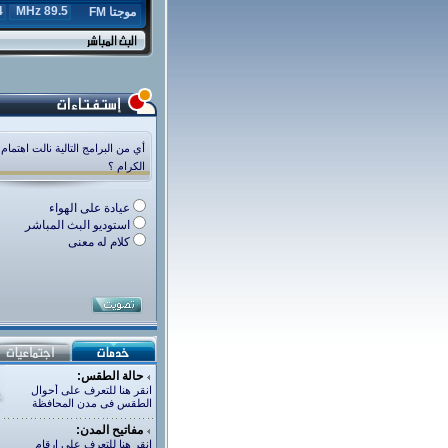
z
89.5 MHz
موجتا FM
أي من البرامج التالية نالت اهتمام
الكرام ؟
عيادة على الهواء
استوديو البث المباشر
كلام له معنى
حالة الطقس:
انقر هنا للتعرف على أحوال
الطقس فى مدن المحافظة
مفاتيح المدن:
انقر هنا للتعرف على ارقام