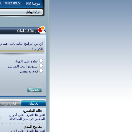
z
89.5 MHz
موجتا FM
أي من البرامج التالية نالت اهتمام
الكرام ؟
عيادة على الهواء
استوديو البث المباشر
كلام له معنى
حالة الطقس:
انقر هنا للتعرف على أحوال
الطقس فى مدن المحافظة
مفاتيح المدن:
انقر هنا للتعرف على ارقام