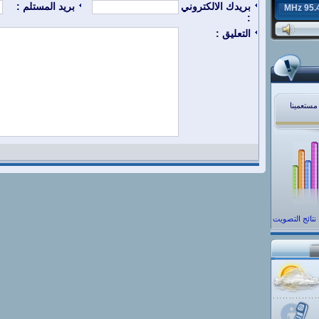
بريدك الالكتروني
بريد المستلم :
95.4 MH
:
التعليق :
 مستعمينا
نتائج التصويت