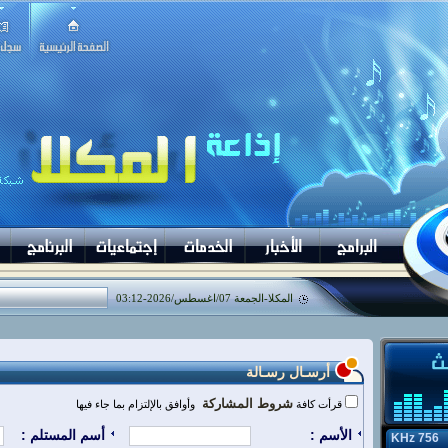
المكلا-
الجمعة 07/اغسطس/2026
-
03:12
أرسـال رسـالة
شروط المشاركة
قرأت كافة
وأوافق بالإلتزام بما جاء فيها
الأسم :
أسم المستلم :
756 KHz